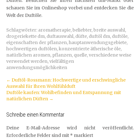
Düften. Besuchen Sie Ihren nächsten dm-Markt oder
schauen Sie im Onlineshop vorbei und entdecken Sie die
Welt der Duftöle.
Schlagwörter:
aromatherapie
,
beliebter
,
breite auswahl
,
drogeriekette dm
,
duftauswahl
,
düfte
,
duftöl dm
,
duftöle
,
eigenschaften der pflanzen
,
hauptanwendungsgebiete
,
hochwertigen duftölen
,
konzentrierte ätherische öle
,
natürlichen aromen
,
pflanzen
,
quelle
,
verschiedene weise
verwendet werden
,
vielfältigen
anwendungsmöglichkeiten
Artikel-
←
Duftöl-Rossmann: Hochwertige und erschwingliche
Auswahl für Ihren Wohlfühlduft
Navigation
Duftöle kaufen: Wohlbefinden und Entspannung mit
natürlichen Düften
→
Schreibe einen Kommentar
Deine E-Mail-Adresse wird nicht veröffentlicht.
Erforderliche Felder sind mit
*
markiert