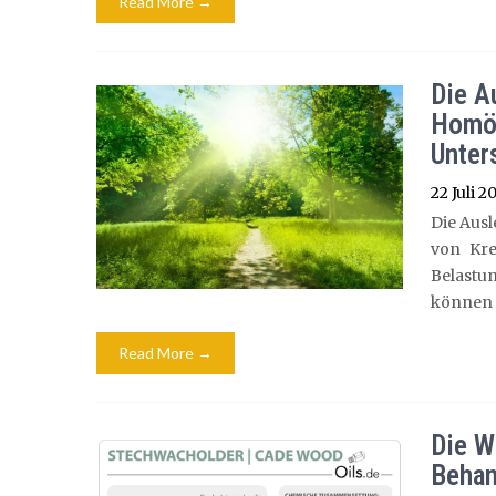
Read More →
Die A
Homöo
Unter
22 Juli 2
Die Aus
von Kre
Belastu
können 
Read More →
Die W
Behan