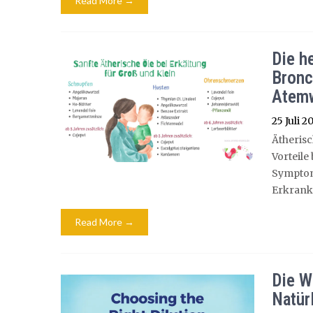
Read More →
Die h
Bronc
Atem
25 Juli 2
Ätherisc
Vorteile
Symptom
Erkrank
Read More →
Die W
Natür