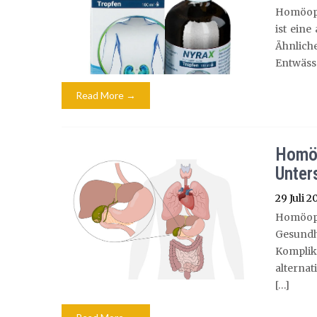
Homöopa
ist eine
Ähnlich
Entwäss
Read More →
Homöo
Unter
29 Juli 2
Homöopa
Gesundh
Kompli
alterna
[…]