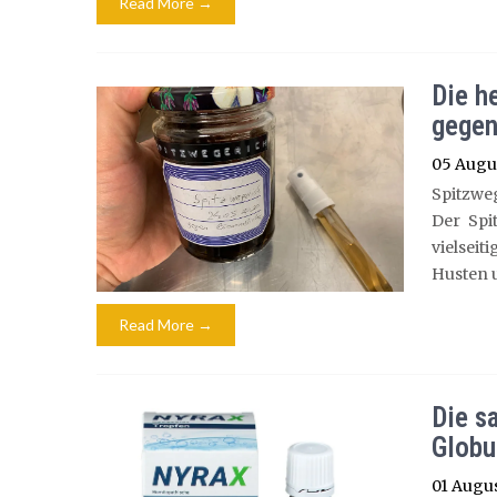
Read More →
Die h
gegen
05 Augu
Spitzwe
Der Spi
vielsei
Husten 
Read More →
Die s
Globu
01 Augu