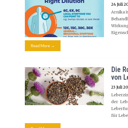
24 Juli 2
Arnika i
Behand
Wirkung
Eigensch
Read More →
Die R
von L
23 Juli 2
Leberzir
der Leb
Leberfu
für Leber