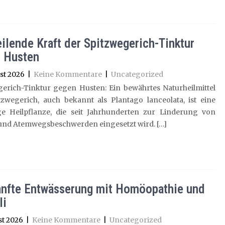
eilende Kraft der Spitzwegerich-Tinktur
 Husten
st 2026
|
Keine Kommentare
|
Uncategorized
gerich-Tinktur gegen Husten: Ein bewährtes Naturheilmittel
tzwegerich, auch bekannt als Plantago lanceolata, ist eine
tige Heilpflanze, die seit Jahrhunderten zur Linderung von
und Atemwegsbeschwerden eingesetzt wird. […]
anfte Entwässerung mit Homöopathie und
li
st 2026
|
Keine Kommentare
|
Uncategorized