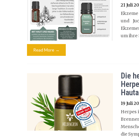
21 Juli 2
Ekzeme 
und Juc
Ekzemen
um ihre 
Read More →
Die h
Herpe
Hauta
19 Juli 2
Herpes i
Brennen
Mensche
die Sym