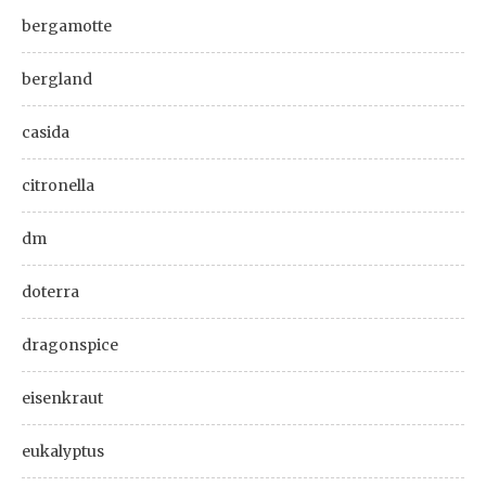
bergamotte
bergland
casida
citronella
dm
doterra
dragonspice
eisenkraut
eukalyptus