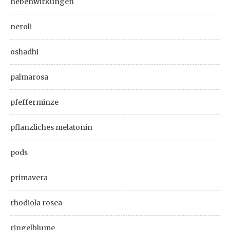
nebenwirkungen
neroli
oshadhi
palmarosa
pfefferminze
pflanzliches melatonin
pods
primavera
rhodiola rosea
ringelblume