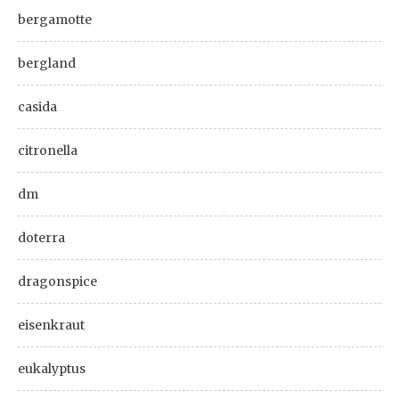
bergamotte
bergland
casida
citronella
dm
doterra
dragonspice
eisenkraut
eukalyptus