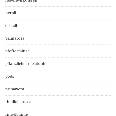
nebenwirkungen
neroli
oshadhi
palmarosa
pfefferminze
pflanzliches melatonin
pods
primavera
rhodiola rosea
ringelblume