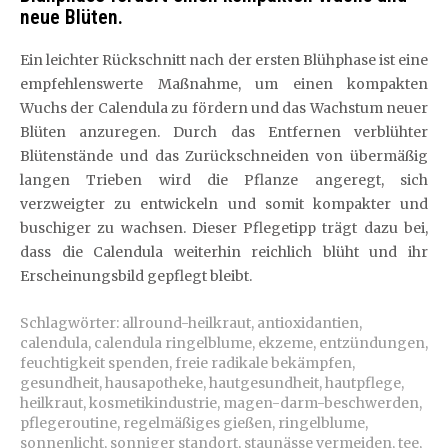
neue Blüten.
Ein leichter Rückschnitt nach der ersten Blühphase ist eine
empfehlenswerte Maßnahme, um einen kompakten
Wuchs der Calendula zu fördern und das Wachstum neuer
Blüten anzuregen. Durch das Entfernen verblühter
Blütenstände und das Zurückschneiden von übermäßig
langen Trieben wird die Pflanze angeregt, sich
verzweigter zu entwickeln und somit kompakter und
buschiger zu wachsen. Dieser Pflegetipp trägt dazu bei,
dass die Calendula weiterhin reichlich blüht und ihr
Erscheinungsbild gepflegt bleibt.
Schlagwörter:
allround-heilkraut
,
antioxidantien
,
calendula
,
calendula ringelblume
,
ekzeme
,
entzündungen
,
feuchtigkeit spenden
,
freie radikale bekämpfen
,
gesundheit
,
hausapotheke
,
hautgesundheit
,
hautpflege
,
heilkraut
,
kosmetikindustrie
,
magen-darm-beschwerden
,
pflegeroutine
,
regelmäßiges gießen
,
ringelblume
,
sonnenlicht
,
sonniger standort
,
staunässe vermeiden
,
tee
,