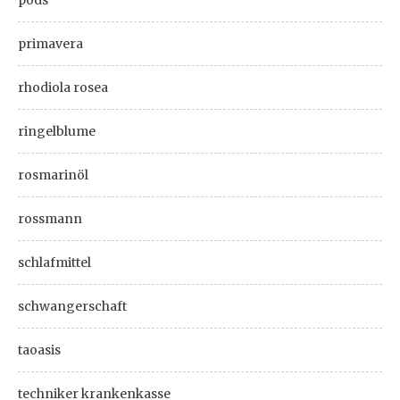
primavera
rhodiola rosea
ringelblume
rosmarinöl
rossmann
schlafmittel
schwangerschaft
taoasis
techniker krankenkasse