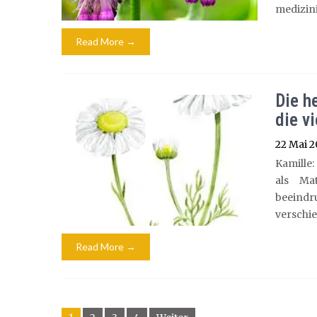
medizini
Read More →
Die h
die v
22 Mai 
Kamille:
als Ma
beeindr
verschie
Read More →
Beitragsnavigation