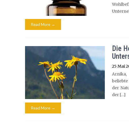
Wohlbe
Unterne
Read More →
Die He
Unter
25 Mai 
Arnika,
beliebte
der Natu
der […]
Read More →