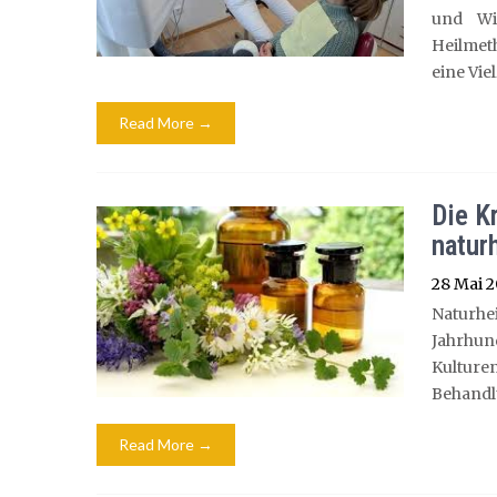
und Wie
Heilmet
eine Vie
Read More →
Die K
natur
28 Mai 
Naturh
Jahrhun
Kulture
Behandl
Read More →