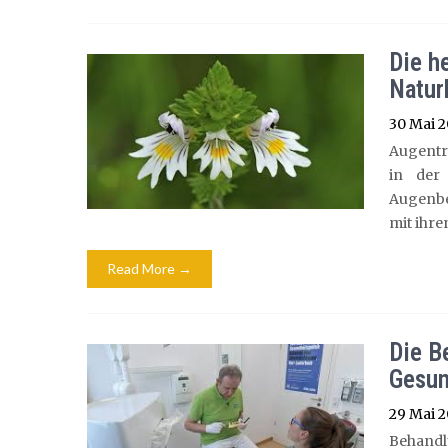
Die h
Natur
30 Mai 
Augentro
in der 
Augenbe
mit ihre
Read More →
Die B
Gesun
29 Mai 
Behandl