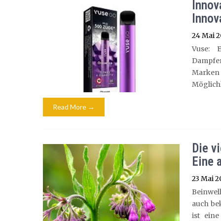
Innov
Innov
24 Mai 
Vuse: 
Dampfer
Marken 
Möglichk
Read More →
Die v
Eine 
23 Mai 2
Beinwel
auch be
ist ein