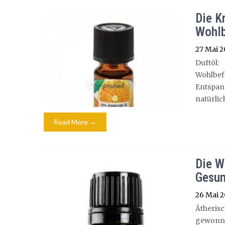
Die K
Wohlb
27 Mai 
Duftöl
Wohlbef
Entspan
natürlic
Read More →
Die W
Gesun
26 Mai 
Ätherisc
gewonne