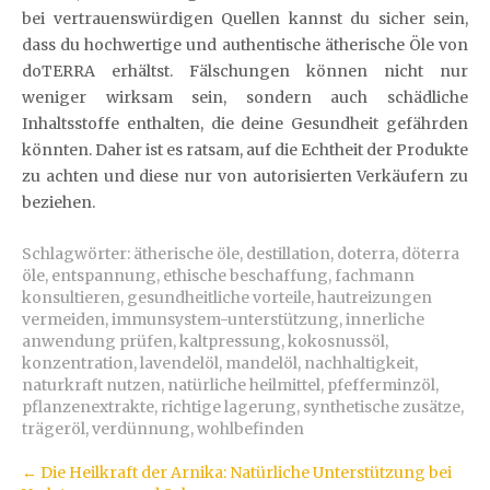
bei vertrauenswürdigen Quellen kannst du sicher sein,
dass du hochwertige und authentische ätherische Öle von
doTERRA erhältst. Fälschungen können nicht nur
weniger wirksam sein, sondern auch schädliche
Inhaltsstoffe enthalten, die deine Gesundheit gefährden
könnten. Daher ist es ratsam, auf die Echtheit der Produkte
zu achten und diese nur von autorisierten Verkäufern zu
beziehen.
Schlagwörter:
ätherische öle
,
destillation
,
doterra
,
döterra
öle
,
entspannung
,
ethische beschaffung
,
fachmann
konsultieren
,
gesundheitliche vorteile
,
hautreizungen
vermeiden
,
immunsystem-unterstützung
,
innerliche
anwendung prüfen
,
kaltpressung
,
kokosnussöl
,
konzentration
,
lavendelöl
,
mandelöl
,
nachhaltigkeit
,
naturkraft nutzen
,
natürliche heilmittel
,
pfefferminzöl
,
pflanzenextrakte
,
richtige lagerung
,
synthetische zusätze
,
trägeröl
,
verdünnung
,
wohlbefinden
Artikel-
←
Die Heilkraft der Arnika: Natürliche Unterstützung bei