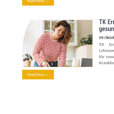
Read More →
TK Er
gesun
09 Okto
TK Ern
Lebenswe
für uns
Krankhe
Read More →