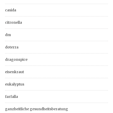
casida
citronella
dm
doterra
dragonspice
eisenkraut
eukalyptus
farfalla
ganzheitliche gesundheitsberatung