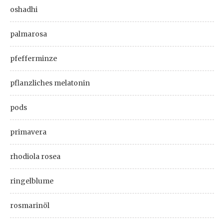
oshadhi
palmarosa
pfefferminze
pflanzliches melatonin
pods
primavera
rhodiola rosea
ringelblume
rosmarinöl