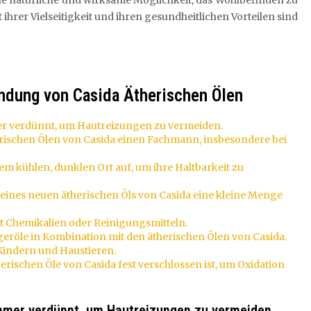
ine natürliche und wirksame Möglichkeit, das Wohlbefinden zu
ihrer Vielseitigkeit und ihren gesundheitlichen Vorteilen sind
ndung von Casida Ätherischen Ölen
er verdünnt, um Hautreizungen zu vermeiden.
rischen Ölen von Casida einen Fachmann, insbesondere bei
em kühlen, dunklen Ort auf, um ihre Haltbarkeit zu
eines neuen ätherischen Öls von Casida eine kleine Menge
it Chemikalien oder Reinigungsmitteln.
geröle in Kombination mit den ätherischen Ölen von Casida.
 Kindern und Haustieren.
erischen Öle von Casida fest verschlossen ist, um Oxidation
mmer verdünnt, um Hautreizungen zu vermeiden.