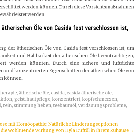
 verschüttet werden können. Durch diese Vorsichtsmaßnahmen
ewährleistet werden.
ätherischen Öle von Casida fest verschlossen ist,
ung der ätherischen Öle von Casida fest verschlossen ist, um
amkeit und Haltbarkeit der ätherischen Öle beeinträchtigen,
dert werden könnten. Durch eine sichere und luftdichte
nen und konzentrierten Eigenschaften der ätherischen Öle von
zen können.
herapie
,
ätherische öle
,
casida
,
casida ätherische öle
,
aktion
,
geist
,
hautpflege
,
konzentriert
,
kopfschmerzen
,
l
,
rein
,
stimmung heben
,
teebaumöl
,
verdauungsprobleme
,
se mit Homöopathie: Natürliche Linderungsoptionen
e die wohltuende Wirkung von Hyla Duftöl in Ihrem Zuhause
→