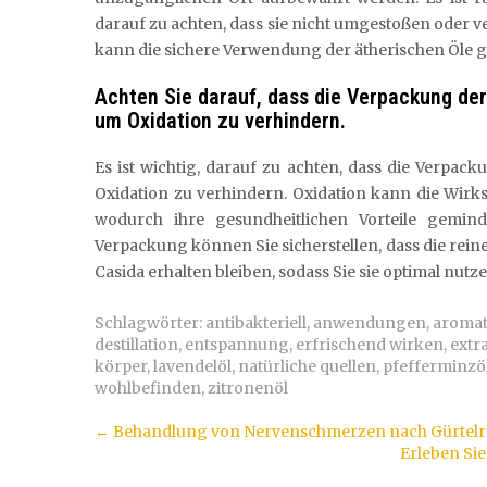
darauf zu achten, dass sie nicht umgestoßen oder
kann die sichere Verwendung der ätherischen Öle g
Achten Sie darauf, dass die Verpackung der 
um Oxidation zu verhindern.
Es ist wichtig, darauf zu achten, dass die Verpack
Oxidation zu verhindern. Oxidation kann die Wirks
wodurch ihre gesundheitlichen Vorteile gemin
Verpackung können Sie sicherstellen, dass die rei
Casida erhalten bleiben, sodass Sie sie optimal nut
Schlagwörter:
antibakteriell
,
anwendungen
,
aromat
destillation
,
entspannung
,
erfrischend wirken
,
extr
körper
,
lavendelöl
,
natürliche quellen
,
pfefferminzö
wohlbefinden
,
zitronenöl
Artikel-
←
Behandlung von Nervenschmerzen nach Gürtelro
Erleben Si
Navigation