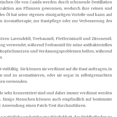
rischen Öle von Casida werden durch schonende Destillation
traktion aus Pflanzen gewonnen, wodurch ihre reinen und
des Öl hat seine eigenen einzigartigen Vorteile und kann auf
zur Aromatherapie, zur Hautpflege oder zur Verbesserung des
hören Lavendelöl, Teebaumöl, Pfefferminzöl und Zitronenöl.
ng verwendet, während Teebaumöl für seine antibakteriellen
ei Kopfschmerzen und Verdauungsproblemen helfen, während
t.
vielfältig. Sie können sie verdünnt auf die Haut auftragen, in
en und zu aromatisieren, oder sie sogar in selbstgemachten
len verwenden.
e Öle sehr konzentriert sind und daher immer verdünnt werden
den. Einige Menschen können auch empfindlich auf bestimmte
 der Anwendung einen Patch-Test durchzuführen.