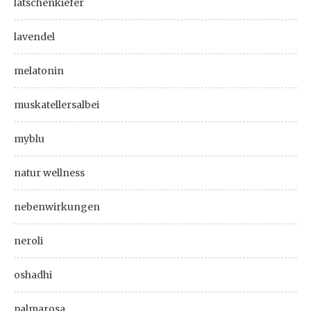
latschenkiefer
lavendel
melatonin
muskatellersalbei
myblu
natur wellness
nebenwirkungen
neroli
oshadhi
palmarosa