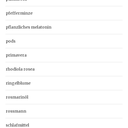
pfefferminze
pflanzliches melatonin
pods
primavera
rhodiola rosea
ringelblume
rosmarinöl
rossmann
schlafmittel