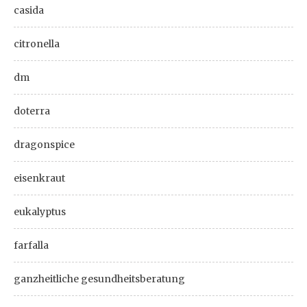
casida
citronella
dm
doterra
dragonspice
eisenkraut
eukalyptus
farfalla
ganzheitliche gesundheitsberatung