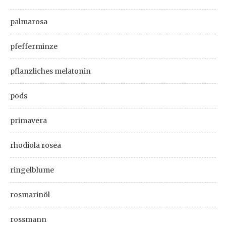
palmarosa
pfefferminze
pflanzliches melatonin
pods
primavera
rhodiola rosea
ringelblume
rosmarinöl
rossmann