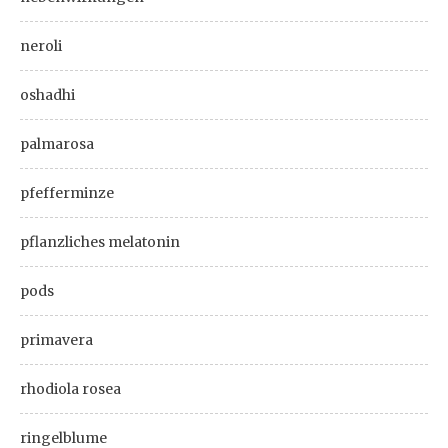
neroli
oshadhi
palmarosa
pfefferminze
pflanzliches melatonin
pods
primavera
rhodiola rosea
ringelblume