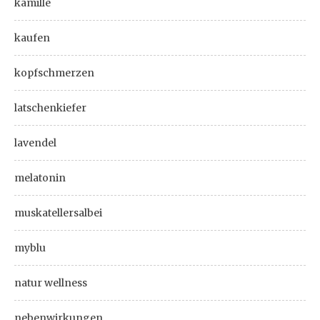
kamille
kaufen
kopfschmerzen
latschenkiefer
lavendel
melatonin
muskatellersalbei
myblu
natur wellness
nebenwirkungen