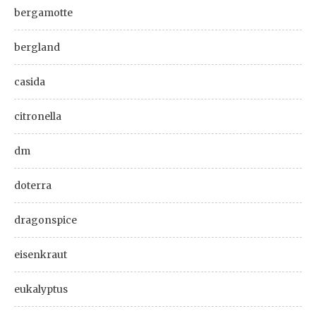
bergamotte
bergland
casida
citronella
dm
doterra
dragonspice
eisenkraut
eukalyptus