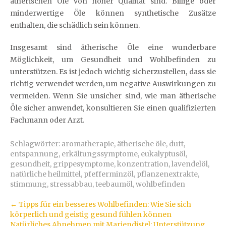
ätherischen Öle von hoher Qualität sind. Billige oder
minderwertige Öle können synthetische Zusätze
enthalten, die schädlich sein können.
Insgesamt sind ätherische Öle eine wunderbare
Möglichkeit, um Gesundheit und Wohlbefinden zu
unterstützen. Es ist jedoch wichtig sicherzustellen, dass sie
richtig verwendet werden, um negative Auswirkungen zu
vermeiden. Wenn Sie unsicher sind, wie man ätherische
Öle sicher anwendet, konsultieren Sie einen qualifizierten
Fachmann oder Arzt.
Schlagwörter:
aromatherapie
,
ätherische öle
,
duft
,
entspannung
,
erkältungssymptome
,
eukalyptusöl
,
gesundheit
,
grippesymptome
,
konzentration
,
lavendelöl
,
natürliche heilmittel
,
pfefferminzöl
,
pflanzenextrakte
,
stimmung
,
stressabbau
,
teebaumöl
,
wohlbefinden
Artikel-
←
Tipps für ein besseres Wohlbefinden: Wie Sie sich
körperlich und geistig gesund fühlen können
Navigation
Natürliches Abnehmen mit Mariendistel: Unterstützung