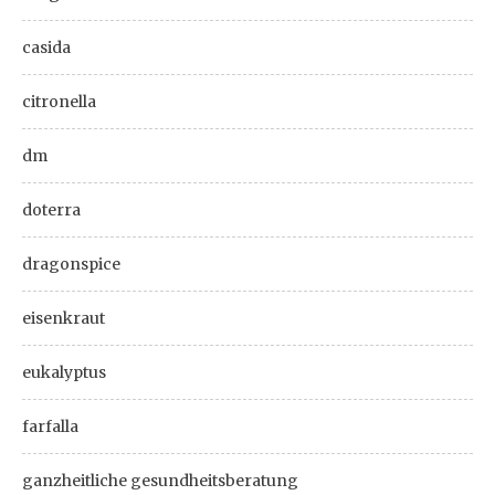
casida
citronella
dm
doterra
dragonspice
eisenkraut
eukalyptus
farfalla
ganzheitliche gesundheitsberatung