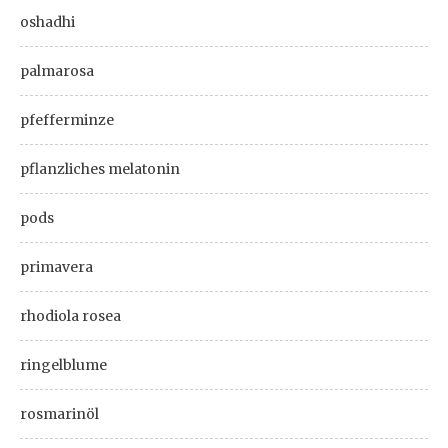
oshadhi
palmarosa
pfefferminze
pflanzliches melatonin
pods
primavera
rhodiola rosea
ringelblume
rosmarinöl