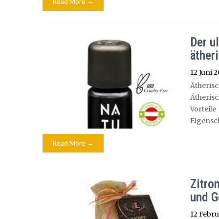
Read More →
Der u
äther
12 Juni 
Ätheris
Ätherisc
Vortei
Eigensch
Read More →
Zitro
und G
12 Febru