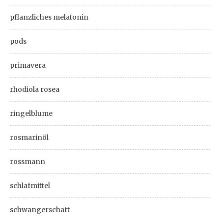
pflanzliches melatonin
pods
primavera
rhodiola rosea
ringelblume
rosmarinöl
rossmann
schlafmittel
schwangerschaft