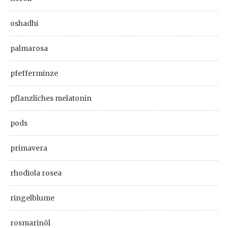
oshadhi
palmarosa
pfefferminze
pflanzliches melatonin
pods
primavera
rhodiola rosea
ringelblume
rosmarinöl