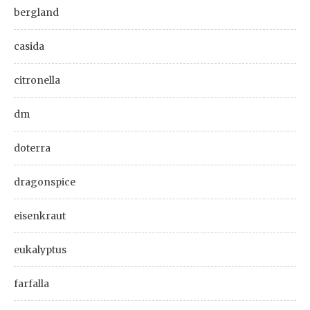
bergland
casida
citronella
dm
doterra
dragonspice
eisenkraut
eukalyptus
farfalla