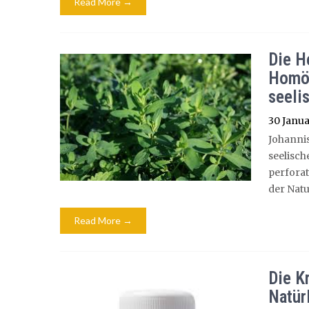
Read More →
Die H
Homöo
seeli
30 Janua
Johanni
seelisc
perforat
der Natu
Read More →
Die K
Natür