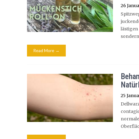
26 Janua
Spitzwe
juckend
lästige
sondern
Read More →
Behan
Natür
25 Janua
Dellwar
contag
normale
Oberfläc