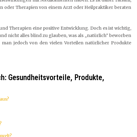
hselwirkungen mit Medikamenten haben. Es ist daher ratsam,
n oder Therapien von einem Arzt oder Heilpraktiker beraten
nd Therapien eine positive Entwicklung. Doch es ist wichtig,
d nicht alles blind zu glauben, was als „natürlich“ beworben
 man jedoch von den vielen Vorteilen natürlicher Produkte
ich: Gesundheitsvorteile, Produkte,
 aus?
?
mwelt?