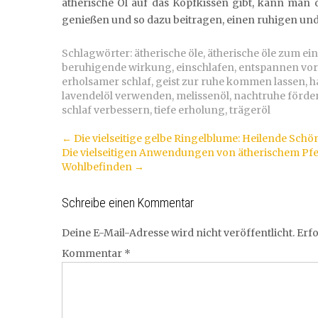
ätherische Öl auf das Kopfkissen gibt, kann man
genießen und so dazu beitragen, einen ruhigen und
Schlagwörter:
ätherische öle
,
ätherische öle zum ei
beruhigende wirkung
,
einschlafen
,
entspannen vor
erholsamer schlaf
,
geist zur ruhe kommen lassen
,
h
lavendelöl verwenden
,
melissenöl
,
nachtruhe förde
schlaf verbessern
,
tiefe erholung
,
trägeröl
Artikel-
←
Die vielseitige gelbe Ringelblume: Heilende Schön
Die vielseitigen Anwendungen von ätherischem Pfe
Navigation
Wohlbefinden
→
Schreibe einen Kommentar
Deine E-Mail-Adresse wird nicht veröffentlicht.
Erfo
Kommentar
*