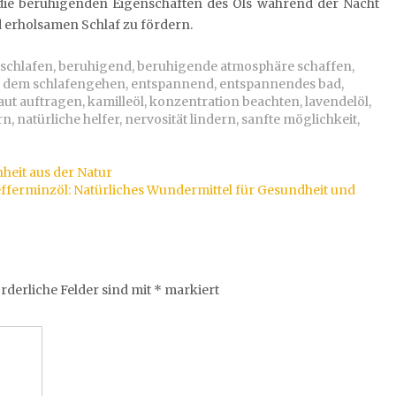
 die beruhigenden Eigenschaften des Öls während der Nacht
 erholsamen Schlaf zu fördern.
nschlafen
,
beruhigend
,
beruhigende atmosphäre schaffen
,
 dem schlafengehen
,
entspannend
,
entspannendes bad
,
aut auftragen
,
kamilleöl
,
konzentration beachten
,
lavendelöl
,
rn
,
natürliche helfer
,
nervosität lindern
,
sanfte möglichkeit
,
heit aus der Natur
fferminzöl: Natürliches Wundermittel für Gesundheit und
rderliche Felder sind mit
*
markiert