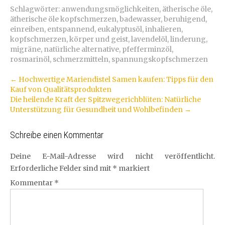
Schlagwörter:
anwendungsmöglichkeiten
,
ätherische öle
,
ätherische öle kopfschmerzen
,
badewasser
,
beruhigend
,
einreiben
,
entspannend
,
eukalyptusöl
,
inhalieren
,
kopfschmerzen
,
körper und geist
,
lavendelöl
,
linderung
,
migräne
,
natürliche alternative
,
pfefferminzöl
,
rosmarinöl
,
schmerzmitteln
,
spannungskopfschmerzen
Artikel-
←
Hochwertige Mariendistel Samen kaufen: Tipps für den
Kauf von Qualitätsprodukten
Navigation
Die heilende Kraft der Spitzwegerichblüten: Natürliche
Unterstützung für Gesundheit und Wohlbefinden
→
Schreibe einen Kommentar
Deine E-Mail-Adresse wird nicht veröffentlicht.
Erforderliche Felder sind mit
*
markiert
Kommentar
*