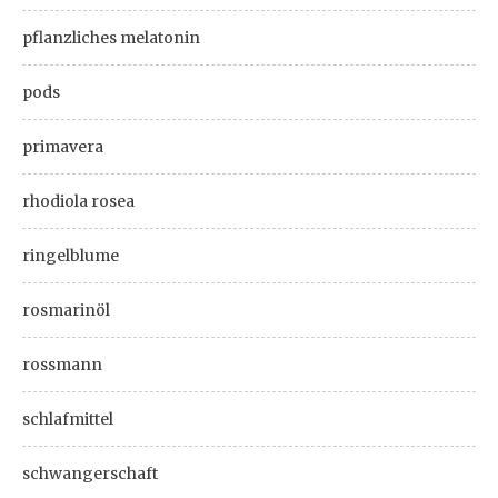
pflanzliches melatonin
pods
primavera
rhodiola rosea
ringelblume
rosmarinöl
rossmann
schlafmittel
schwangerschaft