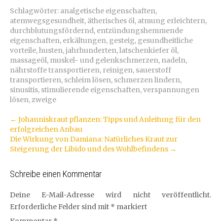
Schlagwörter:
analgetische eigenschaften
,
atemwegsgesundheit
,
ätherisches öl
,
atmung erleichtern
,
durchblutungsfördernd
,
entzündungshemmende
eigenschaften
,
erkältungen
,
gesteig
,
gesundheitliche
vorteile
,
husten
,
jahrhunderten
,
latschenkiefer öl
,
massageöl
,
muskel- und gelenkschmerzen
,
nadeln
,
nährstoffe transportieren
,
reinigen
,
sauerstoff
transportieren
,
schleim lösen
,
schmerzen lindern
,
sinusitis
,
stimulierende eigenschaften
,
verspannungen
lösen
,
zweige
Artikel-
←
Johanniskraut pflanzen: Tipps und Anleitung für den
erfolgreichen Anbau
Navigation
Die Wirkung von Damiana: Natürliches Kraut zur
Steigerung der Libido und des Wohlbefindens
→
Schreibe einen Kommentar
Deine E-Mail-Adresse wird nicht veröffentlicht.
Erforderliche Felder sind mit
*
markiert