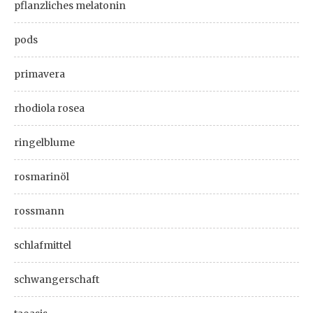
pflanzliches melatonin
pods
primavera
rhodiola rosea
ringelblume
rosmarinöl
rossmann
schlafmittel
schwangerschaft