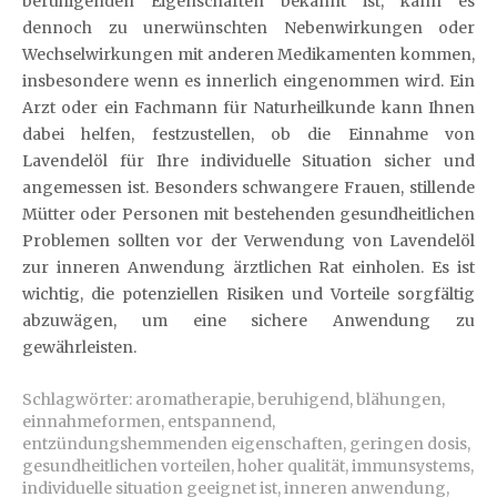
beruhigenden Eigenschaften bekannt ist, kann es
dennoch zu unerwünschten Nebenwirkungen oder
Wechselwirkungen mit anderen Medikamenten kommen,
insbesondere wenn es innerlich eingenommen wird. Ein
Arzt oder ein Fachmann für Naturheilkunde kann Ihnen
dabei helfen, festzustellen, ob die Einnahme von
Lavendelöl für Ihre individuelle Situation sicher und
angemessen ist. Besonders schwangere Frauen, stillende
Mütter oder Personen mit bestehenden gesundheitlichen
Problemen sollten vor der Verwendung von Lavendelöl
zur inneren Anwendung ärztlichen Rat einholen. Es ist
wichtig, die potenziellen Risiken und Vorteile sorgfältig
abzuwägen, um eine sichere Anwendung zu
gewährleisten.
Schlagwörter:
aromatherapie
,
beruhigend
,
blähungen
,
einnahmeformen
,
entspannend
,
entzündungshemmenden eigenschaften
,
geringen dosis
,
gesundheitlichen vorteilen
,
hoher qualität
,
immunsystems
,
individuelle situation geeignet ist
,
inneren anwendung
,