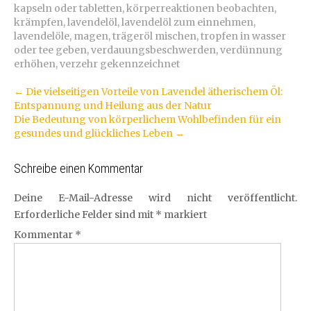
kapseln oder tabletten
,
körperreaktionen beobachten
,
krämpfen
,
lavendelöl
,
lavendelöl zum einnehmen
,
lavendelöle
,
magen
,
trägeröl mischen
,
tropfen in wasser
oder tee geben
,
verdauungsbeschwerden
,
verdünnung
erhöhen
,
verzehr gekennzeichnet
Artikel-
←
Die vielseitigen Vorteile von Lavendel ätherischem Öl:
Entspannung und Heilung aus der Natur
Navigation
Die Bedeutung von körperlichem Wohlbefinden für ein
gesundes und glückliches Leben
→
Schreibe einen Kommentar
Deine E-Mail-Adresse wird nicht veröffentlicht.
Erforderliche Felder sind mit
*
markiert
Kommentar
*