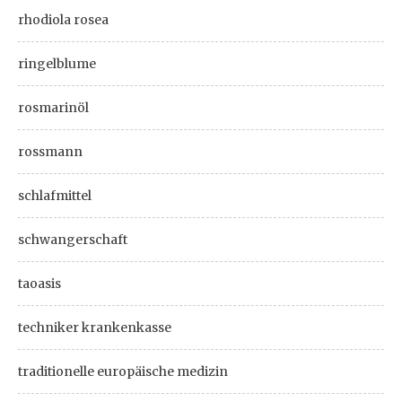
rhodiola rosea
ringelblume
rosmarinöl
rossmann
schlafmittel
schwangerschaft
taoasis
techniker krankenkasse
traditionelle europäische medizin