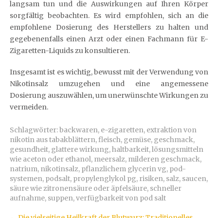
langsam tun und die Auswirkungen auf Ihren Körper
sorgfältig beobachten. Es wird empfohlen, sich an die
empfohlene Dosierung des Herstellers zu halten und
gegebenenfalls einen Arzt oder einen Fachmann für E-
Zigaretten-Liquids zu konsultieren.
Insgesamt ist es wichtig, bewusst mit der Verwendung von
Nikotinsalz umzugehen und eine angemessene
Dosierung auszuwählen, um unerwünschte Wirkungen zu
vermeiden.
Schlagwörter:
backwaren
,
e-zigaretten
,
extraktion von
nikotin aus tabakblättern
,
fleisch
,
gemüse
,
geschmack
,
gesundheit
,
glattere wirkung
,
haltbarkeit
,
lösungsmitteln
wie aceton oder ethanol
,
meersalz
,
milderen geschmack
,
natrium
,
nikotinsalz
,
pflanzlichem glycerin vg
,
pod-
systemen
,
podsalt
,
propylenglykol pg
,
risiken
,
salz
,
saucen
,
säure wie zitronensäure oder äpfelsäure
,
schneller
aufnahme
,
suppen
,
verfügbarkeit von pod salt
←
Die vielseitige Heilkraft der Blutwurz: Traditionelles