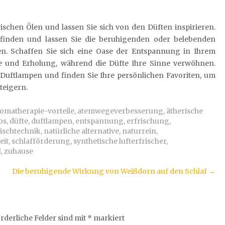
ischen Ölen und lassen Sie sich von den Düften inspirieren.
efinden und lassen Sie die beruhigenden oder belebenden
en. Schaffen Sie sich eine Oase der Entspannung in Ihrem
 und Erholung, während die Düfte Ihre Sinne verwöhnen.
ür Duftlampen und finden Sie Ihre persönlichen Favoriten, um
teigern.
omatherapie-vorteile
,
atemwegeverbesserung
,
ätherische
os
,
düfte
,
duftlampen
,
entspannung
,
erfrischung
,
ischtechnik
,
natürliche alternative
,
naturrein
,
eit
,
schlafförderung
,
synthetische lufterfrischer
,
l
,
zuhause
Die beruhigende Wirkung von Weißdorn auf den Schlaf
→
rderliche Felder sind mit
*
markiert