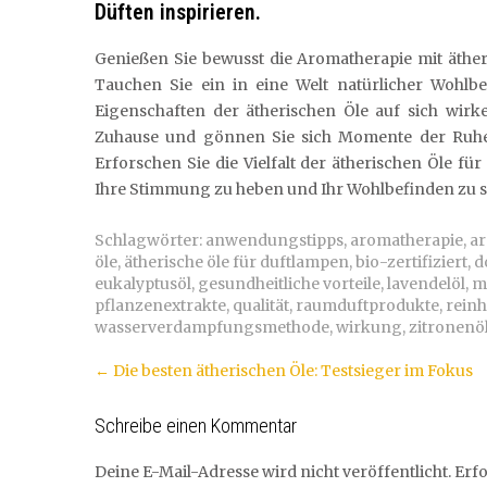
Düften inspirieren.
Genießen Sie bewusst die Aromatherapie mit äther
Tauchen Sie ein in eine Welt natürlicher Wohlb
Eigenschaften der ätherischen Öle auf sich wirk
Zuhause und gönnen Sie sich Momente der Ruhe
Erforschen Sie die Vielfalt der ätherischen Öle f
Ihre Stimmung zu heben und Ihr Wohlbefinden zu s
Schlagwörter:
anwendungstipps
,
aromatherapie
,
ar
öle
,
ätherische öle für duftlampen
,
bio-zertifiziert
,
d
eukalyptusöl
,
gesundheitliche vorteile
,
lavendelöl
,
m
pflanzenextrakte
,
qualität
,
raumduftprodukte
,
reinh
wasserverdampfungsmethode
,
wirkung
,
zitronenö
Artikel-
←
Die besten ätherischen Öle: Testsieger im Fokus
Navigation
Schreibe einen Kommentar
Deine E-Mail-Adresse wird nicht veröffentlicht.
Erfo