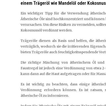
einem Trägeröl wie Mandelöl oder Kokosnus
Ein wichtiger Tipp für die Verwendung ätherische
Ätherische Öle sind hochkonzentriert und können 
verursachen. Um diese Risiken zu vermeiden, sollt
Kokosnussöl verdünnt werden.
Trägeröle dienen als Basis und helfen, die äther
verträglich, wodurch sie die irritierenden Eigens
bieten Trägeröle auch feuchtigkeitsspendende Vortei
Die richtige Mischung von ätherischem Öl und
Faustregel ist jedoch eine Verdünnung von etwa 2-
kann dann auf die Haut aufgetragen oder für Mas
Es ist wichtig zu beachten, dass einige ätheris
Verdünnung erfordern können. Es ist ratsam, si
ätherische Öl zu informieren.
Indem Sie ätherische Öle mit einem Trägeröl mische