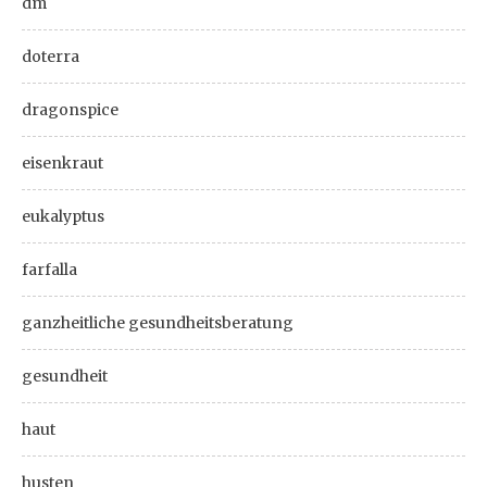
dm
doterra
dragonspice
eisenkraut
eukalyptus
farfalla
ganzheitliche gesundheitsberatung
gesundheit
haut
husten