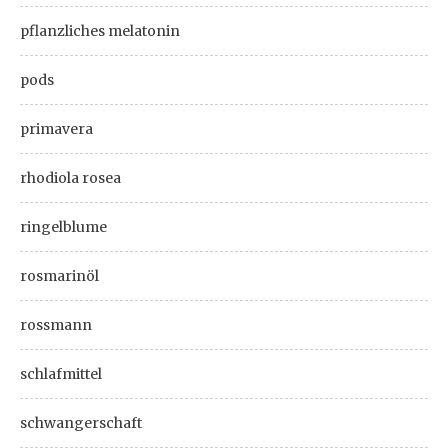
pflanzliches melatonin
pods
primavera
rhodiola rosea
ringelblume
rosmarinöl
rossmann
schlafmittel
schwangerschaft