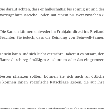
Sie darauf achten, dass er halbschattig bis sonnig ist und der
l bevorzugt humusreiche Böden mit einem pH-Wert zwischen 6
. Die Samen können entweder im Frühjahr direkt ins Freiland
Beachten Sie jedoch, dass die Keimung von Beinwell-Samen
e sein kann und sich leicht vermehrt. Daher ist es ratsam, den
Pflanze durch regelmäßiges Ausdünnen oder das Eingrenzen
esten pflanzen sollten, können Sie sich auch an örtliche
 können Ihnen spezifische Ratschläge geben, die auf Ihre
ann Temperaturen unter dem Gefrierpunkt nicht gut vertragen