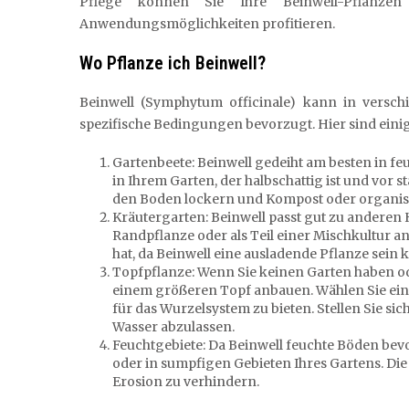
Pflege können Sie Ihre Beinwell-Pflanzen
Anwendungsmöglichkeiten profitieren.
Wo Pflanze ich Beinwell?
Beinwell (Symphytum officinale) kann in vers
spezifische Bedingungen bevorzugt. Hier sind einig
Gartenbeete: Beinwell gedeiht am besten in f
in Ihrem Garten, der halbschattig ist und vor s
den Boden lockern und Kompost oder organi
Kräutergarten: Beinwell passt gut zu anderen 
Randpflanze oder als Teil einer Mischkultur a
hat, da Beinwell eine ausladende Pflanze sein 
Topfpflanze: Wenn Sie keinen Garten haben od
einem größeren Topf anbauen. Wählen Sie ein
für das Wurzelsystem zu bieten. Stellen Sie sic
Wasser abzulassen.
Feuchtgebiete: Da Beinwell feuchte Böden bevo
oder in sumpfigen Gebieten Ihres Gartens. Die
Erosion zu verhindern.