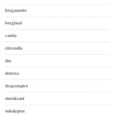
bergamotte
bergland
casida
citronella
dm
doterra
dragonspice
eisenkraut
eukalyptus