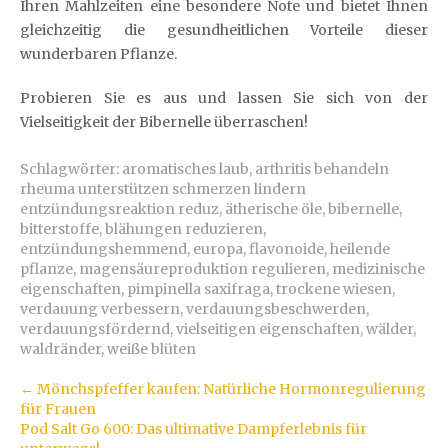
Ihren Mahlzeiten eine besondere Note und bietet Ihnen
gleichzeitig die gesundheitlichen Vorteile dieser
wunderbaren Pflanze.
Probieren Sie es aus und lassen Sie sich von der
Vielseitigkeit der Bibernelle überraschen!
Schlagwörter:
aromatisches laub
,
arthritis behandeln
rheuma unterstützen schmerzen lindern
entzündungsreaktion reduz
,
ätherische öle
,
bibernelle
,
bitterstoffe
,
blähungen reduzieren
,
entzündungshemmend
,
europa
,
flavonoide
,
heilende
pflanze
,
magensäureproduktion regulieren
,
medizinische
eigenschaften
,
pimpinella saxifraga
,
trockene wiesen
,
verdauung verbessern
,
verdauungsbeschwerden
,
verdauungsfördernd
,
vielseitigen eigenschaften
,
wälder
,
waldränder
,
weiße blüten
Artikel-
←
Mönchspfeffer kaufen: Natürliche Hormonregulierung
für Frauen
Navigation
Pod Salt Go 600: Das ultimative Dampferlebnis für