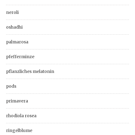
neroli
oshadhi
palmarosa
pfefferminze
pflanzliches melatonin
pods
primavera
rhodiola rosea
ringelblume