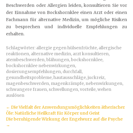
Beschwerden oder Allergien leiden, konsultieren Sie vor
der Einnahme von Bockshornklee einen Arzt oder einen
Fachmann für alternative Medizin, um mögliche Risiken
zu besprechen und individuelle Empfehlungen zu
erhalten.
Schlagwörter:
allergie gegen hülsenfrüchte
,
allergische
reaktionen
,
alternative medizin
,
arzt konsultieren
,
atembeschwerden
,
blähungen
,
bockshornklee
,
bockshornklee nebenwirkungen
,
dosierungsempfehlungen
,
durchfall
,
gesundheitsprobleme
,
hautausschläge
,
juckreiz
,
magenbeschwerden
,
magenkrämpfe
,
nebenwirkungen
,
schwangere frauen
,
schwellungen
,
vorteile
,
wehen
auslösen
Artikel-
←
Die Vielfalt der Anwendungsmöglichkeiten ätherischer
Öle: Natürliche Heilkraft für Körper und Geist
Navigation
Die beruhigende Wirkung der Engelwurz auf die Psyche
→