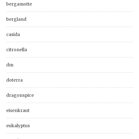
bergamotte
bergland
casida
citronella
dm
doterra
dragonspice
eisenkraut
eukalyptus