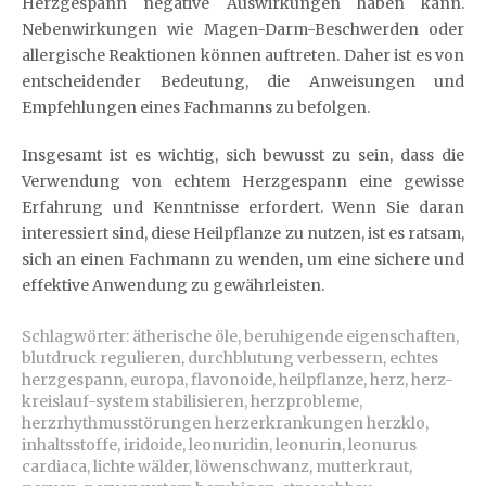
Herzgespann negative Auswirkungen haben kann.
Nebenwirkungen wie Magen-Darm-Beschwerden oder
allergische Reaktionen können auftreten. Daher ist es von
entscheidender Bedeutung, die Anweisungen und
Empfehlungen eines Fachmanns zu befolgen.
Insgesamt ist es wichtig, sich bewusst zu sein, dass die
Verwendung von echtem Herzgespann eine gewisse
Erfahrung und Kenntnisse erfordert. Wenn Sie daran
interessiert sind, diese Heilpflanze zu nutzen, ist es ratsam,
sich an einen Fachmann zu wenden, um eine sichere und
effektive Anwendung zu gewährleisten.
Schlagwörter:
ätherische öle
,
beruhigende eigenschaften
,
blutdruck regulieren
,
durchblutung verbessern
,
echtes
herzgespann
,
europa
,
flavonoide
,
heilpflanze
,
herz
,
herz-
kreislauf-system stabilisieren
,
herzprobleme
,
herzrhythmusstörungen herzerkrankungen herzklo
,
inhaltsstoffe
,
iridoide
,
leonuridin
,
leonurin
,
leonurus
cardiaca
,
lichte wälder
,
löwenschwanz
,
mutterkraut
,