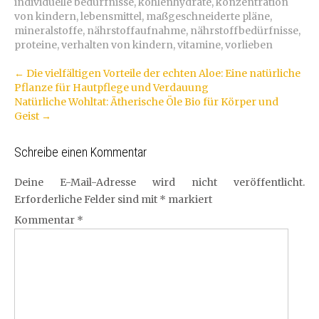
individuelle bedürfnisse
,
kohlenhydrate
,
konzentration
von kindern
,
lebensmittel
,
maßgeschneiderte pläne
,
mineralstoffe
,
nährstoffaufnahme
,
nährstoffbedürfnisse
,
proteine
,
verhalten von kindern
,
vitamine
,
vorlieben
Artikel-
←
Die vielfältigen Vorteile der echten Aloe: Eine natürliche
Pflanze für Hautpflege und Verdauung
Navigation
Natürliche Wohltat: Ätherische Öle Bio für Körper und
Geist
→
Schreibe einen Kommentar
Deine E-Mail-Adresse wird nicht veröffentlicht.
Erforderliche Felder sind mit
*
markiert
Kommentar
*