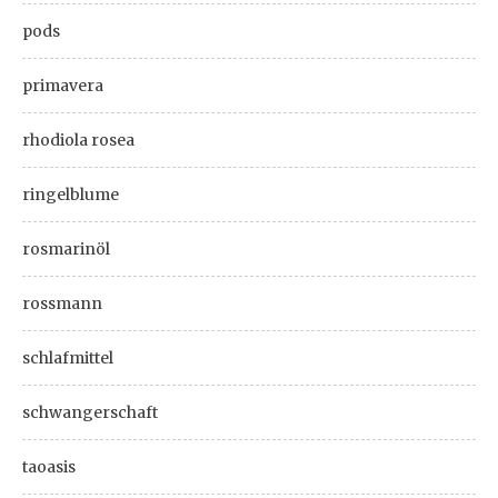
pods
primavera
rhodiola rosea
ringelblume
rosmarinöl
rossmann
schlafmittel
schwangerschaft
taoasis