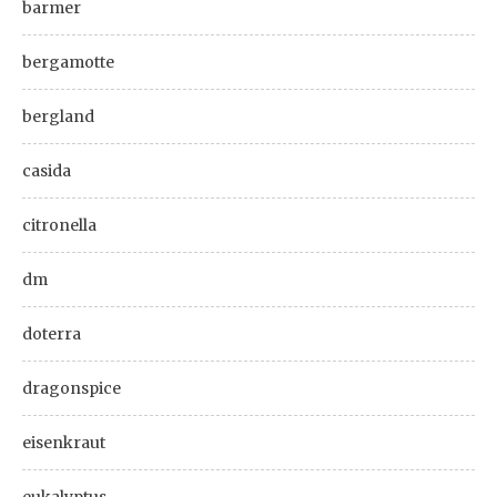
barmer
bergamotte
bergland
casida
citronella
dm
doterra
dragonspice
eisenkraut
eukalyptus