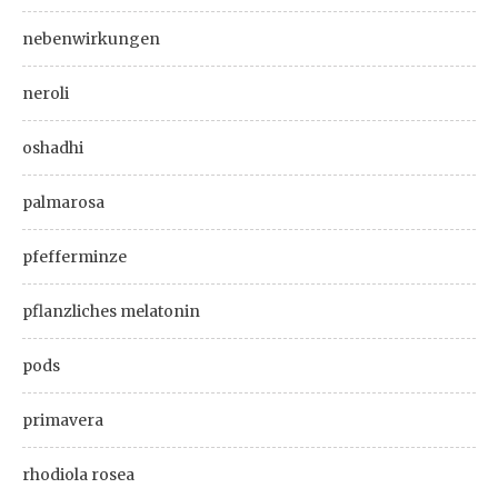
nebenwirkungen
neroli
oshadhi
palmarosa
pfefferminze
pflanzliches melatonin
pods
primavera
rhodiola rosea