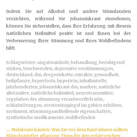
Indem Sie auf Alkohol und andere Stimulanzien
verzichten, während Sie Johanniskraut einnehmen,
können Sie sicherstellen, dass Ihre Erfahrung mit diesem
natürlichen Heilmittel positiv ist und Ihnen bei der
Verbesserung Ihrer Stimmung und Ihres Wohlbefindens
hilft.
Schlagwörter:
angstzustände
,
behandlung
,
beruhigend
wirken
,
beschwerden
,
depressive verstimmungen
,
deutschland
,
dm
,
drogeriekette
,
extrakte
,
gesundheit
,
heilpflanze
,
hyperforin
,
hypericin
,
inhaltsstoffe
,
jahrhunderten
,
johanniskraut dm
,
marken
,
natürliche
alternative
,
natürliche heilmittel
,
neurotransmitter
,
regulation der stimmung verantwortlich sein
,
schlafstörungen
,
serotoninspiegel im gehirn erhöhen
,
sortiment
,
stimmungsaufhellende eigenschaften
,
synthetische medikamente
,
wohlbefinden
Artikel-
←
Melatonin kaufen: Was Sie vor dem Kauf wissen sollten
Mönchspfeffer pflanzen: Tipps für den erfolgreichen