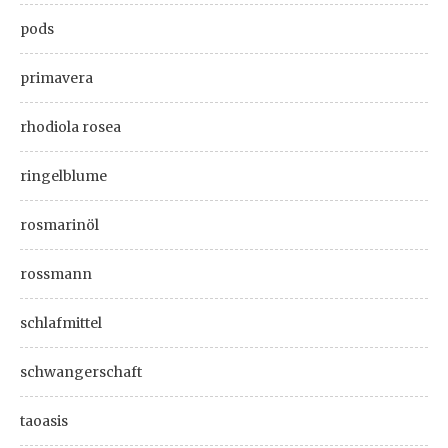
pods
primavera
rhodiola rosea
ringelblume
rosmarinöl
rossmann
schlafmittel
schwangerschaft
taoasis