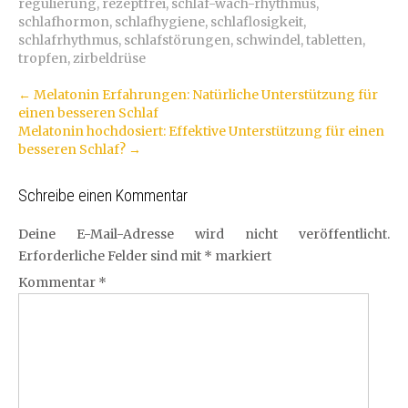
regulierung
,
rezeptfrei
,
schlaf-wach-rhythmus
,
schlafhormon
,
schlafhygiene
,
schlaflosigkeit
,
schlafrhythmus
,
schlafstörungen
,
schwindel
,
tabletten
,
tropfen
,
zirbeldrüse
Artikel-
←
Melatonin Erfahrungen: Natürliche Unterstützung für
einen besseren Schlaf
Navigation
Melatonin hochdosiert: Effektive Unterstützung für einen
besseren Schlaf?
→
Schreibe einen Kommentar
Deine E-Mail-Adresse wird nicht veröffentlicht.
Erforderliche Felder sind mit
*
markiert
Kommentar
*