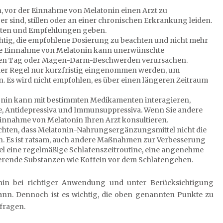
n, vor der Einnahme von Melatonin einen Arzt zu
 sind, stillen oder an einer chronischen Erkrankung leiden.
werten und Empfehlungen geben.
htig, die empfohlene Dosierung zu beachten und nicht mehr
e Einnahme von Melatonin kann unerwünschte
ten Tag oder Magen-Darm-Beschwerden verursachen.
 der Regel nur kurzfristig eingenommen werden, um
 Es wird nicht empfohlen, es über einen längeren Zeitraum
nin kann mit bestimmten Medikamenten interagieren,
, Antidepressiva und Immunsuppressiva. Wenn Sie andere
innahme von Melatonin Ihren Arzt konsultieren.
eachten, dass Melatonin-Nahrungsergänzungsmittel nicht die
en. Es ist ratsam, auch andere Maßnahmen zur Verbesserung
piel eine regelmäßige Schlafenszeitroutine, eine angenehme
erende Substanzen wie Koffein vor dem Schlafengehen.
nin bei richtiger Anwendung und unter Berücksichtigung
kann. Dennoch ist es wichtig, die oben genannten Punkte zu
fragen.