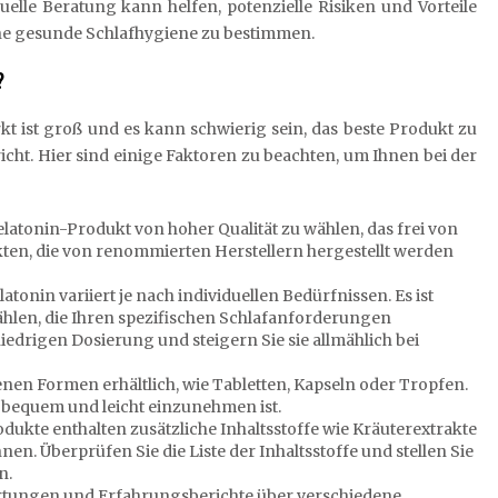
elle Beratung kann helfen, potenzielle Risiken und Vorteile
ne gesunde Schlafhygiene zu bestimmen.
?
 ist groß und es kann schwierig sein, das beste Produkt zu
icht. Hier sind einige Faktoren zu beachten, um Ihnen bei der
Melatonin-Produkt von hoher Qualität zu wählen, das frei von
ten, die von renommierten Herstellern hergestellt werden
onin variiert je nach individuellen Bedürfnissen. Es ist
ählen, die Ihren spezifischen Schlafanforderungen
iedrigen Dosierung und steigern Sie sie allmählich bei
nen Formen erhältlich, wie Tabletten, Kapseln oder Tropfen.
e bequem und leicht einzunehmen ist.
odukte enthalten zusätzliche Inhaltsstoffe wie Kräuterextrakte
en. Überprüfen Sie die Liste der Inhaltsstoffe und stellen Sie
n.
ungen und Erfahrungsberichte über verschiedene