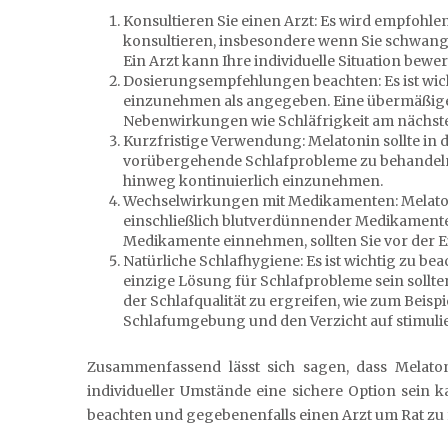
Konsultieren Sie einen Arzt: Es wird empfohle
konsultieren, insbesondere wenn Sie schwanger
Ein Arzt kann Ihre individuelle Situation be
Dosierungsempfehlungen beachten: Es ist wic
einzunehmen als angegeben. Eine übermäßig
Nebenwirkungen wie Schläfrigkeit am nächs
Kurzfristige Verwendung: Melatonin sollte in
vorübergehende Schlafprobleme zu behandeln.
hinweg kontinuierlich einzunehmen.
Wechselwirkungen mit Medikamenten: Melato
einschließlich blutverdünnender Medikamente
Medikamente einnehmen, sollten Sie vor der E
Natürliche Schlafhygiene: Es ist wichtig zu b
einzige Lösung für Schlafprobleme sein sollt
der Schlafqualität zu ergreifen, wie zum Beis
Schlafumgebung und den Verzicht auf stimuli
Zusammenfassend lässt sich sagen, dass Melato
individueller Umstände eine sichere Option sein 
beachten und gegebenenfalls einen Arzt um Rat zu 