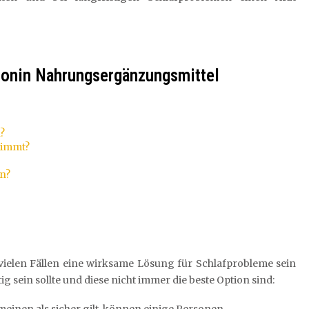
atonin Nahrungsergänzungsmittel
?
nimmt?
en?
elen Fällen eine wirksame Lösung für Schlafprobleme sein
 sein sollte und diese nicht immer die beste Option sind:
inen als sicher gilt, können einige Personen