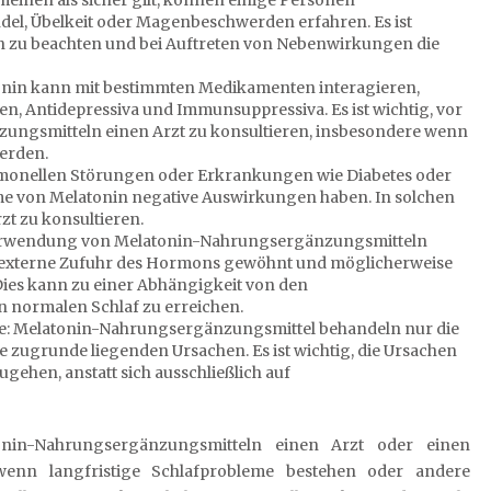
l, Übelkeit oder Magenbeschwerden erfahren. Es ist
nin zu beachten und bei Auftreten von Nebenwirkungen die
nin kann mit bestimmten Medikamenten interagieren,
, Antidepressiva und Immunsuppressiva. Es ist wichtig, vor
ngsmitteln einen Arzt zu konsultieren, insbesondere wenn
erden.
monellen Störungen oder Erkrankungen wie Diabetes oder
 von Melatonin negative Auswirkungen haben. In solchen
zt zu konsultieren.
e Verwendung von Melatonin-Nahrungsergänzungsmitteln
ie externe Zufuhr des Hormons gewöhnt und möglicherweise
Dies kann zu einer Abhängigkeit von den
 normalen Schlaf zu erreichen.
e: Melatonin-Nahrungsergänzungsmittel behandeln nur die
 zugrunde liegenden Ursachen. Es ist wichtig, die Ursachen
gehen, anstatt sich ausschließlich auf
nin-Nahrungsergänzungsmitteln einen Arzt oder einen
 wenn langfristige Schlafprobleme bestehen oder andere