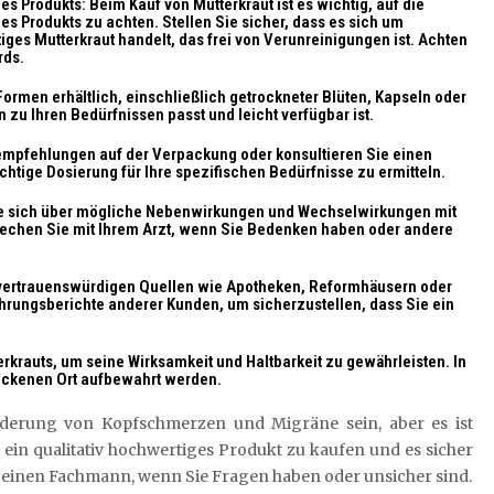
des Produkts: Beim Kauf von Mutterkraut ist es wichtig, auf die
des Produkts zu achten. Stellen Sie sicher, dass es sich um
ges Mutterkraut handelt, das frei von Verunreinigungen ist. Achten
rds.
Formen erhältlich, einschließlich getrockneter Blüten, Kapseln oder
n zu Ihren Bedürfnissen passt und leicht verfügbar ist.
mpfehlungen auf der Verpackung oder konsultieren Sie einen
htige Dosierung für Ihre spezifischen Bedürfnisse zu ermitteln.
e sich über mögliche Nebenwirkungen und Wechselwirkungen mit
chen Sie mit Ihrem Arzt, wenn Sie Bedenken haben oder andere
 vertrauenswürdigen Quellen wie Apotheken, Reformhäusern oder
rungsberichte anderer Kunden, um sicherzustellen, dass Sie ein
rkrauts, um seine Wirksamkeit und Haltbarkeit zu gewährleisten. In
rockenen Ort aufbewahrt werden.
nderung von Kopfschmerzen und Migräne sein, aber es ist
 ein qualitativ hochwertiges Produkt zu kaufen und es sicher
r einen Fachmann, wenn Sie Fragen haben oder unsicher sind.