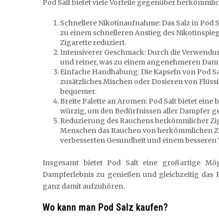
Pod Salt bietet viele Vorteile gegenüber herkömmlich
Schnellere Nikotinaufnahme: Das Salz in Pod S
zu einem schnelleren Anstieg des Nikotinspieg
Zigarette reduziert.
Intensiverer Geschmack: Durch die Verwendun
und reiner, was zu einem angenehmeren Dampf
Einfache Handhabung: Die Kapseln von Pod Sa
zusätzliches Mischen oder Dosieren von Flüs
bequemer.
Breite Palette an Aromen: Pod Salt bietet eine 
würzig, um den Bedürfnissen aller Dampfer g
Reduzierung des Rauchens herkömmlicher Zig
Menschen das Rauchen von herkömmlichen Zig
verbesserten Gesundheit und einem besseren
Insgesamt bietet Pod Salt eine großartige Mögl
Dampferlebnis zu genießen und gleichzeitig das
ganz damit aufzuhören.
Wo kann man Pod Salz kaufen?