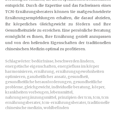
entspricht. Durch die Expertise und das Fachwissen eines
TCM-Ernährungsberaters können Sie maßgeschneiderte
Ernährungsempfehlungen erhalten, die darauf abzielen,
Ihr körperliches Gleichgewicht zu fördern und Ihre
Gesundheitsziele zu erreichen. Eine persönliche Beratung
ermöglicht es Ihnen, Ihre Ernährung gezielt anzupassen
und von den heilenden Eigenschaften der traditionellen
chinesischen Medizin optimal zu profitieren.
Schlagwörter:
bedürfnisse
,
beschwerden lindern
,
energetische eigenschaften
,
energiefluss im körper
harmonisieren
,
ernährung
,
ernährungsgewohnheiten
optimieren
,
ganzheitlicher ansatz
,
gesundheit
,
gesundheitliche herausforderungen
,
gesundheitliche
probleme
,
gleichgewicht
,
individuelle beratung
,
körper
,
krankheiten vorbeugen
,
lebensmittel
,
nahrungsergänzungsmittel
,
prinzipien der tcm
,
tcm
,
tcm
ernährungsberater
,
tcm-ernährungsberater
,
traditionelle
chinesische medizin
,
wohlbefinden