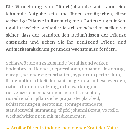
Die Vermehrung von Tüpfel-Johanniskraut kann eine
lohnende Aufgabe sein und Ihnen ermöglichen, diese
vielseitige Pflanze in Ihrem eigenen Garten zu genießen.
Egal für welche Methode Sie sich entscheiden, stellen Sie
sicher, dass der Standort den Bedürfnissen der Pflanze
entspricht und geben Sie ihr genügend Pflege und
Aufmerksamkeit, um gesundes Wachstum zu fördern.
Schlagwörter:
angstzustände
,
beruhigend wirken
,
bodenbeschaffenheit
,
depressionen
,
dopamin
,
dosierung
,
europa
,
heilende eigenschaften
,
hypericum perforatum
,
lichtempfindlichkeit der haut
,
magen-darm-beschwerden
,
natürliche unterstützung
,
nebenwirkungen
,
nervensystem entspannen
,
neurotransmitter
,
noradrenalin
,
pflanzliche präparate
,
platzbed
,
schlafstörungen
,
serotonin
,
sonnige standorte
,
standortwahl
,
stimmung
,
tüpfel johanniskraut
,
vorteile
,
wechselwirkungen mit medikamenten
Artikel-
←
Arnika: Die entzündungshemmende Kraft der Natur