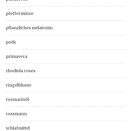
pfefferminze
pflanzliches melatonin
pods
primavera
rhodiola rosea
ringelblume
rosmarinöl
rossmann
schlafmittel