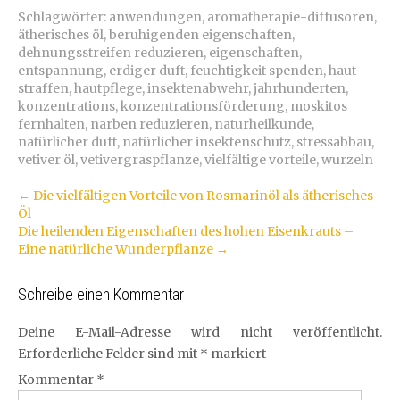
Schlagwörter:
anwendungen
,
aromatherapie-diffusoren
,
ätherisches öl
,
beruhigenden eigenschaften
,
dehnungsstreifen reduzieren
,
eigenschaften
,
entspannung
,
erdiger duft
,
feuchtigkeit spenden
,
haut
straffen
,
hautpflege
,
insektenabwehr
,
jahrhunderten
,
konzentrations
,
konzentrationsförderung
,
moskitos
fernhalten
,
narben reduzieren
,
naturheilkunde
,
natürlicher duft
,
natürlicher insektenschutz
,
stressabbau
,
vetiver öl
,
vetivergraspflanze
,
vielfältige vorteile
,
wurzeln
Artikel-
←
Die vielfältigen Vorteile von Rosmarinöl als ätherisches
Öl
Navigation
Die heilenden Eigenschaften des hohen Eisenkrauts –
Eine natürliche Wunderpflanze
→
Schreibe einen Kommentar
Deine E-Mail-Adresse wird nicht veröffentlicht.
Erforderliche Felder sind mit
*
markiert
Kommentar
*