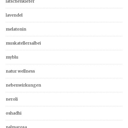
latschenkiefer
lavendel
melatonin
muskatellersalbei
myblu
natur wellness
nebenwirkungen
neroli
oshadhi
palmarosa