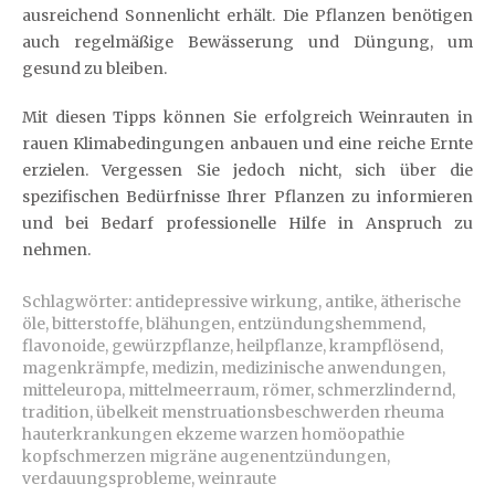
ausreichend Sonnenlicht erhält. Die Pflanzen benötigen
auch regelmäßige Bewässerung und Düngung, um
gesund zu bleiben.
Mit diesen Tipps können Sie erfolgreich Weinrauten in
rauen Klimabedingungen anbauen und eine reiche Ernte
erzielen. Vergessen Sie jedoch nicht, sich über die
spezifischen Bedürfnisse Ihrer Pflanzen zu informieren
und bei Bedarf professionelle Hilfe in Anspruch zu
nehmen.
Schlagwörter:
antidepressive wirkung
,
antike
,
ätherische
öle
,
bitterstoffe
,
blähungen
,
entzündungshemmend
,
flavonoide
,
gewürzpflanze
,
heilpflanze
,
krampflösend
,
magenkrämpfe
,
medizin
,
medizinische anwendungen
,
mitteleuropa
,
mittelmeerraum
,
römer
,
schmerzlindernd
,
tradition
,
übelkeit menstruationsbeschwerden rheuma
hauterkrankungen ekzeme warzen homöopathie
kopfschmerzen migräne augenentzündungen
,
verdauungsprobleme
,
weinraute