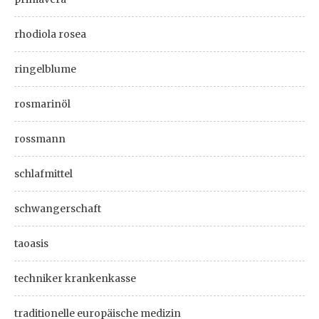
rhodiola rosea
ringelblume
rosmarinöl
rossmann
schlafmittel
schwangerschaft
taoasis
techniker krankenkasse
traditionelle europäische medizin