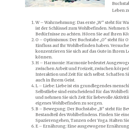
Buchsta
Leben zu
W – Wahrnehmung: Das erste „W“ steht für Wa
ist der Schlüssel zum Wohlbefinden. Nehmen S
Bedürfnisse zu achten. Hören Sie auf Ihren Kö
O – Optimismus: Der Buchstabe „O“ steht für O
Einfluss auf Ihr Wohlbefinden haben. Versuc
konzentrieren Sie sich auf das Gute in Ihrem 
können.
H – Harmonie: Harmonie bedeutet Ausgewogenhe
zwischen Arbeit und Freizeit, zwischen körper
Interaktion und Zeit für sich selbst. Schaffe
auch in Ihrem Geist.
L – Liebe: Liebe ist ein grundlegendes menschl
Selbstliebe sind entscheidend für das Wohlbef
und nehmen Sie sich Zeit für liebevolle Aktivitä
eigenes Wohlbefinden zu sorgen.
B – Bewegung: Der Buchstabe „B“ steht für Bew
Bestandteil des Wohlbefindens. Finden Sie ein
Spazierengehen, Tanzen oder Yoga. Halten Sie
E – Ernährung: Eine ausgewogene Ernährung ist