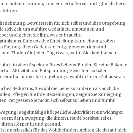
ben nutzen können, um ein erfüllteres und glücklicheres
 führen.
hrnehmung. Bewusstsein für sich selbst und Ihre Umgebung
ie sich Zeit, um auf Ihre Gedanken, Emotionen und
rper und geben Sie ihm, was er braucht.
ptimismus. Eine positive Einstellung kann einen großen
hen Sie, negativen Gedanken entgegenzuwirken und
Leben. Finden Sie jeden Tag etwas, wofür Sie dankbar sein
it in allen Aspekten Ihres Lebens. Finden Sie eine Balance
licher Aktivität und Entspannung, zwischen sozialer
n Sie eine harmonische Umgebung sowohl in Ihrem Zuhause als
iches Bedürfnis. Sowohl die Liebe zu anderen als auch die
inden. Pflegen Sie Ihre Beziehungen, zeigen Sie Zuneigung
ten. Vergessen Sie nicht, sich selbst zu lieben und für Ihr
egung. Regelmäßige körperliche Aktivität ist ein wichtiger
e Form der Bewegung, die Ihnen Freude bereitet, sei es
 Ihren Körper fit und gesund.
 unerlässlich für das Wohlbefinden. Achten Sie darauf, sich