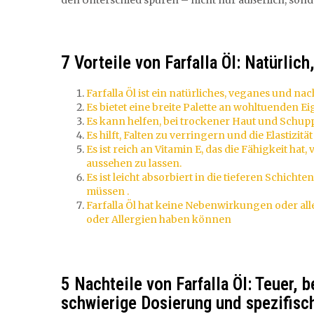
den Unterschied spüren – nicht nur äußerlich, sond
7 Vorteile von Farfalla Öl: Natürlic
Farfalla Öl ist ein natürliches, veganes und na
Es bietet eine breite Palette an wohltuenden E
Es kann helfen, bei trockener Haut und Schupp
Es hilft, Falten zu verringern und die Elastizit
Es ist reich an Vitamin E, das die Fähigkeit ha
aussehen zu lassen.
Es ist leicht absorbiert in die tieferen Schich
müssen .
Farfalla Öl hat keine Nebenwirkungen oder al
oder Allergien haben können
5 Nachteile von Farfalla Öl: Teuer, b
schwierige Dosierung und spezifis