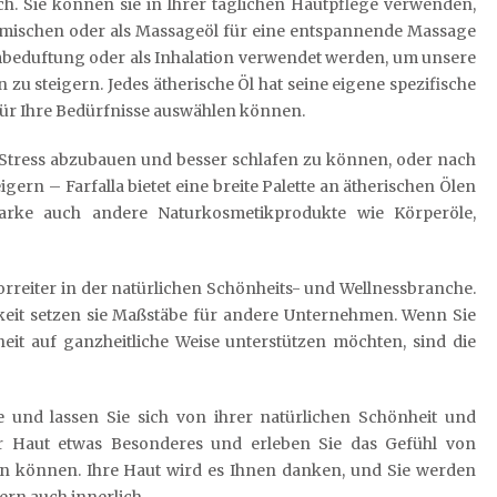
ch. Sie können sie in Ihrer täglichen Hautpflege verwenden,
e mischen oder als Massageöl für eine entspannende Massage
mbeduftung oder als Inhalation verwendet werden, um unsere
u steigern. Jedes ätherische Öl hat seine eigene spezifische
für Ihre Bedürfnisse auswählen können.
Stress abzubauen und besser schlafen zu können, oder nach
ern – Farfalla bietet eine breite Palette an ätherischen Ölen
Marke auch andere Naturkosmetikprodukte wie Körperöle,
 Vorreiter in der natürlichen Schönheits- und Wellnessbranche.
igkeit setzen sie Maßstäbe für andere Unternehmen. Wenn Sie
eit auf ganzheitliche Weise unterstützen möchten, sind die
Öle und lassen Sie sich von ihrer natürlichen Schönheit und
r Haut etwas Besonderes und erleben Sie das Gefühl von
en können. Ihre Haut wird es Ihnen danken, und Sie werden