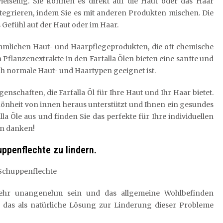
ielseitig. Sie können es direkt auf die Haut oder das Haar
integrieren, indem Sie es mit anderen Produkten mischen. Die
s Gefühl auf der Haut oder im Haar.
rkömmlichen Haut- und Haarpflegeprodukten, die oft chemische
n Pflanzenextrakte in den Farfalla Ölen bieten eine sanfte und
uch normale Haut- und Haartypen geeignet ist.
enschaften, die Farfalla Öl für Ihre Haut und Ihr Haar bietet.
chönheit von innen heraus unterstützt und Ihnen ein gesundes
lla Öle aus und finden Sie das perfekte für Ihre individuellen
en danken!
uppenflechte zu lindern.
d Schuppenflechte
ehr unangenehm sein und das allgemeine Wohlbefinden
l, das als natürliche Lösung zur Linderung dieser Probleme