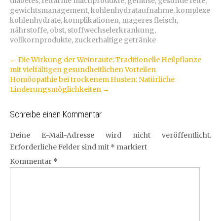
diabetes
,
fettarme milchprodukte
,
gemüse
,
gesunde fette
,
gewichtsmanagement
,
kohlenhydrataufnahme
,
komplexe
kohlenhydrate
,
komplikationen
,
mageres fleisch
,
nährstoffe
,
obst
,
stoffwechselerkrankung
,
vollkornprodukte
,
zuckerhaltige getränke
Artikel-
←
Die Wirkung der Weinraute: Traditionelle Heilpflanze
mit vielfältigen gesundheitlichen Vorteilen
Navigation
Homöopathie bei trockenem Husten: Natürliche
Linderungsmöglichkeiten
→
Schreibe einen Kommentar
Deine E-Mail-Adresse wird nicht veröffentlicht.
Erforderliche Felder sind mit
*
markiert
Kommentar
*