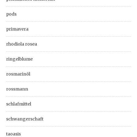
pods
primavera
rhodiola rosea
ringelblume
rosmarinöl
rossmann
schlafmittel
schwangerschaft
taoasis