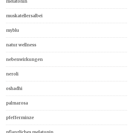
melatonin
muskatellersalbei
myblu
natur wellness
nebenwirkungen
neroli
oshadhi
palmarosa
pfefferminze
pflanzliches melatonin