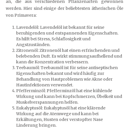
an, die aus verschiedenen Pflanzenarten gewonnen
werden. Hier sind einige der beliebtesten ätherischen Öle
von Primavera:
Lavendelöl: Lavendelöl ist bekannt für seine
beruhigenden und entspannenden Eigenschaften.
Es hilft bei Stress, Schlaflosigkeit und
Angstzuständen.
Zitronenöl: Zitronenöl hat einen erfrischenden und
belebenden Duft. Es wirkt stimmungsaufhellend und
kann die Konzentration verbessern.
Teebaumöl: Teebaumöl ist für seine antiseptischen
Eigenschaften bekannt und wird häufig zur
Behandlung von Hautproblemen wie Akne oder
Hautinfektionen verwendet.
Pfefferminzöl: Pfefferminzöl hat eine kühlende
Wirkung und kann bei Kopfschmerzen, Übelkeit und
Muskelverspannungen helfen.
Eukalyptusöl: Eukalyptusöl hat eine klärende
Wirkung auf die Atemwege und kann bei
Erkältungen, Husten oder verstopfter Nase
Linderung bringen.