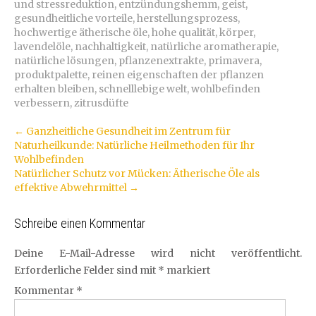
und stressreduktion
,
entzündungshemm
,
geist
,
gesundheitliche vorteile
,
herstellungsprozess
,
hochwertige ätherische öle
,
hohe qualität
,
körper
,
lavendelöle
,
nachhaltigkeit
,
natürliche aromatherapie
,
natürliche lösungen
,
pflanzenextrakte
,
primavera
,
produktpalette
,
reinen eigenschaften der pflanzen
erhalten bleiben
,
schnelllebige welt
,
wohlbefinden
verbessern
,
zitrusdüfte
Artikel-
←
Ganzheitliche Gesundheit im Zentrum für
Naturheilkunde: Natürliche Heilmethoden für Ihr
Navigation
Wohlbefinden
Natürlicher Schutz vor Mücken: Ätherische Öle als
effektive Abwehrmittel
→
Schreibe einen Kommentar
Deine E-Mail-Adresse wird nicht veröffentlicht.
Erforderliche Felder sind mit
*
markiert
Kommentar
*