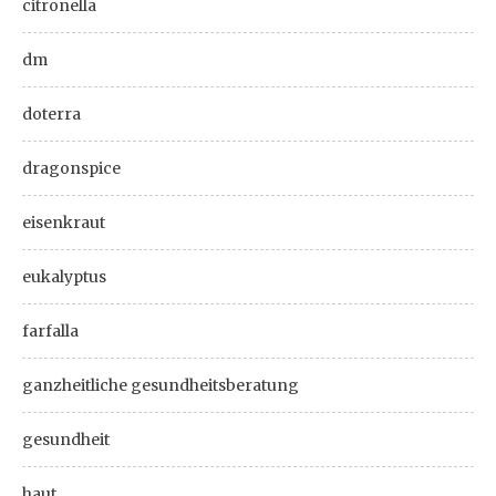
citronella
dm
doterra
dragonspice
eisenkraut
eukalyptus
farfalla
ganzheitliche gesundheitsberatung
gesundheit
haut