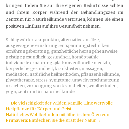
bringen. Indem Sie auf Ihre eigenen Bedürfnisse achten
und Ihrem Körper während der Behandlungszeit im
Zentrum für Naturheilkunde vertrauen, können Sie einen
positiven Einfluss auf Ihre Gesundheit nehmen.
Schlagwörter:
akupunktur
,
alternative ansätze
,
ausgewogene ernährung
,
entspannungstechniken
,
ernährungsberatung
,
ganzheitliche herangehensweise
,
geistige gesundheit
,
gesundheit
,
homöopathie
,
individuelle ernährungsplä
,
konventionelle medizin
,
körperliche gesundheit
,
krankheiten
,
massagen
,
meditation
,
natürliche heilmethoden
,
pflanzenheilkunde
,
phytotherapie
,
stress
,
symptome
,
umweltverschmutzung
,
ursachen
,
vorbeugung von krankheiten
,
wohlbefinden
,
yoga
,
zentrum für naturheilkunde
Artikel-
←
Die Vielseitigkeit der Wilden Kamille: Eine wertvolle
Heilpflanze für Körper und Geist
Navigation
Natürliches Wohlbefinden mit ätherischen Ölen von
Primavera: Entdecken Sie die Kraft der Natur
→