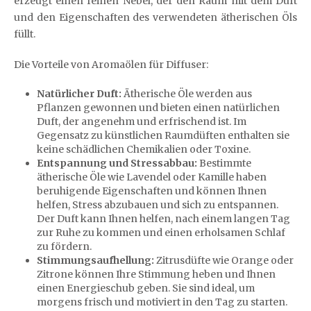
erzeugt einen feinen Nebel, der den Raum mit dem Duft
und den Eigenschaften des verwendeten ätherischen Öls
füllt.
Die Vorteile von Aromaölen für Diffuser:
Natürlicher Duft:
Ätherische Öle werden aus
Pflanzen gewonnen und bieten einen natürlichen
Duft, der angenehm und erfrischend ist. Im
Gegensatz zu künstlichen Raumdüften enthalten sie
keine schädlichen Chemikalien oder Toxine.
Entspannung und Stressabbau:
Bestimmte
ätherische Öle wie Lavendel oder Kamille haben
beruhigende Eigenschaften und können Ihnen
helfen, Stress abzubauen und sich zu entspannen.
Der Duft kann Ihnen helfen, nach einem langen Tag
zur Ruhe zu kommen und einen erholsamen Schlaf
zu fördern.
Stimmungsaufhellung:
Zitrusdüfte wie Orange oder
Zitrone können Ihre Stimmung heben und Ihnen
einen Energieschub geben. Sie sind ideal, um
morgens frisch und motiviert in den Tag zu starten.