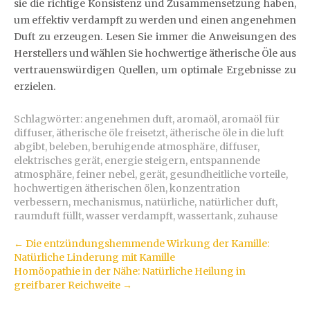
sie die richtige Konsistenz und Zusammensetzung haben,
um effektiv verdampft zu werden und einen angenehmen
Duft zu erzeugen. Lesen Sie immer die Anweisungen des
Herstellers und wählen Sie hochwertige ätherische Öle aus
vertrauenswürdigen Quellen, um optimale Ergebnisse zu
erzielen.
Schlagwörter:
angenehmen duft
,
aromaöl
,
aromaöl für
diffuser
,
ätherische öle freisetzt
,
ätherische öle in die luft
abgibt
,
beleben
,
beruhigende atmosphäre
,
diffuser
,
elektrisches gerät
,
energie steigern
,
entspannende
atmosphäre
,
feiner nebel
,
gerät
,
gesundheitliche vorteile
,
hochwertigen ätherischen ölen
,
konzentration
verbessern
,
mechanismus
,
natürliche
,
natürlicher duft
,
raumduft füllt
,
wasser verdampft
,
wassertank
,
zuhause
Artikel-
←
Die entzündungshemmende Wirkung der Kamille:
Natürliche Linderung mit Kamille
Navigation
Homöopathie in der Nähe: Natürliche Heilung in
greifbarer Reichweite
→