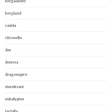
bergamotte
bergland
casida
citronella
dm
doterra
dragonspice
eisenkraut
eukalyptus
farfalla