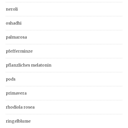
neroli
oshadhi
palmarosa
pfefferminze
pflanzliches melatonin
pods
primavera
rhodiola rosea
ringelblume