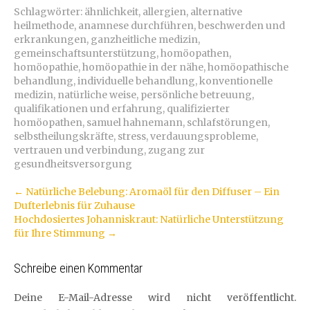
Schlagwörter:
ähnlichkeit
,
allergien
,
alternative
heilmethode
,
anamnese durchführen
,
beschwerden und
erkrankungen
,
ganzheitliche medizin
,
gemeinschaftsunterstützung
,
homöopathen
,
homöopathie
,
homöopathie in der nähe
,
homöopathische
behandlung
,
individuelle behandlung
,
konventionelle
medizin
,
natürliche weise
,
persönliche betreuung
,
qualifikationen und erfahrung
,
qualifizierter
homöopathen
,
samuel hahnemann
,
schlafstörungen
,
selbstheilungskräfte
,
stress
,
verdauungsprobleme
,
vertrauen und verbindung
,
zugang zur
gesundheitsversorgung
Artikel-
←
Natürliche Belebung: Aromaöl für den Diffuser – Ein
Dufterlebnis für Zuhause
Navigation
Hochdosiertes Johanniskraut: Natürliche Unterstützung
für Ihre Stimmung
→
Schreibe einen Kommentar
Deine E-Mail-Adresse wird nicht veröffentlicht.