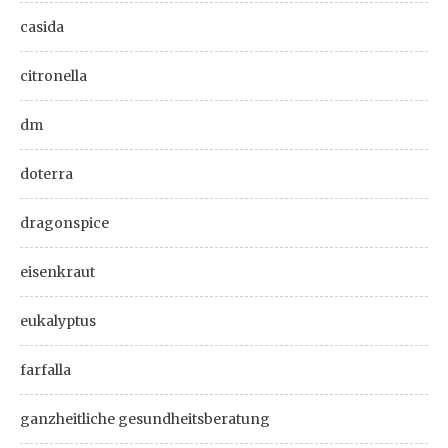
casida
citronella
dm
doterra
dragonspice
eisenkraut
eukalyptus
farfalla
ganzheitliche gesundheitsberatung