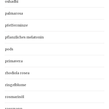
oshadhi
palmarosa
pfefferminze
pflanzliches melatonin
pods
primavera
rhodiola rosea
ringelblume
rosmarinöl
rossmann