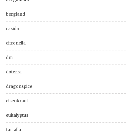
bergland
casida
citronella
dm
doterra
dragonspice
eisenkraut
eukalyptus
farfalla