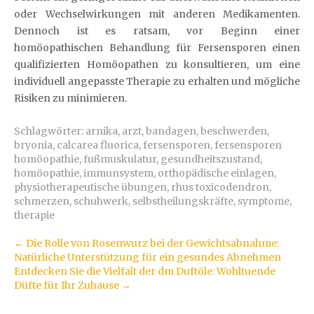
oder Wechselwirkungen mit anderen Medikamenten.
Dennoch ist es ratsam, vor Beginn einer
homöopathischen Behandlung für Fersensporen einen
qualifizierten Homöopathen zu konsultieren, um eine
individuell angepasste Therapie zu erhalten und mögliche
Risiken zu minimieren.
Schlagwörter:
arnika
,
arzt
,
bandagen
,
beschwerden
,
bryonia
,
calcarea fluorica
,
fersensporen
,
fersensporen
homöopathie
,
fußmuskulatur
,
gesundheitszustand
,
homöopathie
,
immunsystem
,
orthopädische einlagen
,
physiotherapeutische übungen
,
rhus toxicodendron
,
schmerzen
,
schuhwerk
,
selbstheilungskräfte
,
symptome
,
therapie
Artikel-
←
Die Rolle von Rosenwurz bei der Gewichtsabnahme:
Natürliche Unterstützung für ein gesundes Abnehmen
Navigation
Entdecken Sie die Vielfalt der dm Duftöle: Wohltuende
Düfte für Ihr Zuhause
→