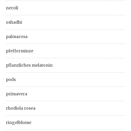
neroli
oshadhi
palmarosa
pfefferminze
pflanzliches melatonin
pods
primavera
rhodiola rosea
ringelblume